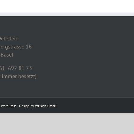
ettstein
ergstrasse 16
Basel
061 692 81 73
t immer besetzt)
y
WordPress
| Design by
WEBish GmbH