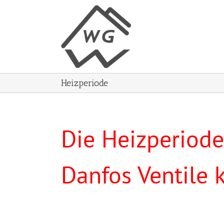
Skip
to
content
Heizperiode
Die Heizperiode
Danfos Ventile 