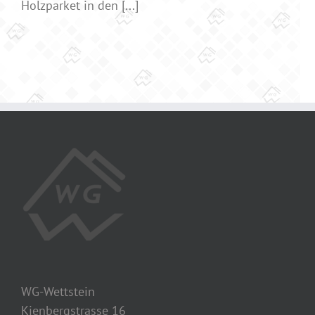
Holzparket in den [...]
WG-Wettstein
Kienbergstrasse 16